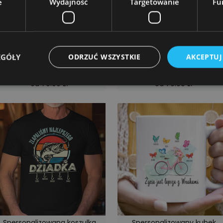
e
Wydajność
Targetowanie
Fu
EGÓŁY
ODRZUĆ WSZYSTKIE
AKCEPTUJ
Spersonalizowana koszulka
Spersonalizowana koszulka
od 79.00 zł
od 79.00 zł
Niezbędne
Wydajność
Targetowanie
Funkcjonalność
ie umożliwiają korzystanie z podstawowych funkcji strony internetowej, takich jak log
Bez niezbędnych plików cookie nie można prawidłowo korzystać ze strony internetowe
Provider
/
Okres
Opis
Domena
przechowywania
emmano.pl
12 miesięcy 4 dni
Ten plik cookie jest powiązany z platformą p
Django dla języka Python. Ma na celu pomóc 
przed określonym typem ataku oprogramowan
internetowe.
emmano.pl
14 dni
Jest to bardzo ogólna nazwa pliku cookie, kt
przeznaczenie w różnych witrynach, ale genera
anonimowy identyfikator sesji.
Spersonalizowana koszulka
Spersonalizowany kubek