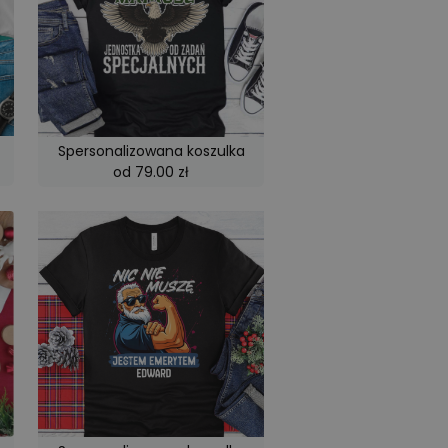
ego poprzez
edzających i pomiar
rsal Analytics - co
usługi analitycznej
alnych
owanej liczby jako
dym żądaniu strony
Spersonalizowana koszulka
h odwiedzających,
od 79.00 zł
 witryn.
cs do utrzymywania
 w Twojej witrynie