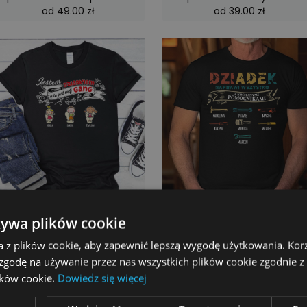
od 49.00 zł
od 39.00 zł
Spersonalizowana koszulka
Spersonalizowana koszulka
od 69.00 zł
od 69.00 zł
żywa plików cookie
a z plików cookie, aby zapewnić lepszą wygodę użytkowania. Korzy
 zgodę na używanie przez nas wszystkich plików cookie zgodnie 
lików cookie.
Dowiedz się więcej