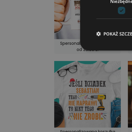
Niezbędn
POKAŻ SZCZ
Spersonalizowana koszulka
od 39.00 zł
Niezbędne pliki cook
zarządzanie kontem. 
Nazwa
csrftoken
sessionid
Spersonalizowana koszulka