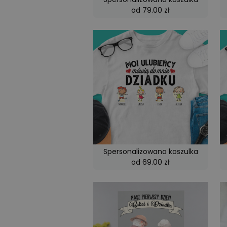
od 79.00 zł
CookieScriptConse
_tt_enable_cookie
csrftoken
Nazwa
Nazwa
Provider
Spersonalizowana koszulka
_ttp
od 69.00 zł
_fbp
Meta Pla
Inc.
.emmano.
uuid
MediaMat
_ttp
sibautom