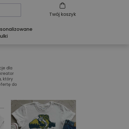
Twój koszyk
rsonalizowane
ulki
je dla
kreator
, który
ofertę do