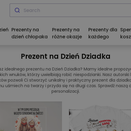
zień
Prezenty na
Prezenty na
Prezenty dla
Spe
dzień chłopaka
różne okazje
każdego
kosz
Prezent na Dzień Dziadka
sz idealnego prezentu na Dzień Dziadka? Mamy idealne propozyc
kich wnuków, którzy uwielbiają robić niespodzianki. Nasz autorski 
ów pozwoli Ci stworzyć unikalny i praktyczny prezent dla dziadka
u uśmiech na twarzy i przyda się na długi czas. Sprawdź naszą 
personalizacji.