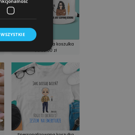
nkcjonalność
 WSZYSTKIE
Spersonalizowana koszulka
od 39.00 zł
owanie użytkownika i
j.
rogramistyczną
chronić witrynę
ia na formularze
óra może mieć różne
lnie będzie to jakiś
Spersonalizowana koszulka