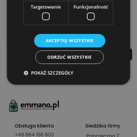
Targetowanie
Funkcjonalność
AKCEPTUJ WSZYSTKIE
PRZEŚLIJ
ODRZUĆ WSZYSTKIE
POKAŻ SZCZEGÓŁY
Niezbędne
Wydajność
Targetowanie
Funkcjonalność
Niezbędne pliki cookie umożliwiają korzystanie z
podstawowych funkcji strony internetowej, takich
Obsługa klienta
Siedziba firmy
jak logowanie użytkownika i zarządzanie kontem.
Bez niezbędnych plików cookie nie można
+48 884 168 803
Poprzeczna 7
prawidłowo korzystać ze strony internetowej.