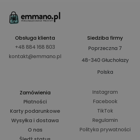
witrynie i słu
do obliczani
danych
dotyczących
odwiedzający
sesji i kampa
na potrzeby
raportów
Obsługa klienta
Siedziba firmy
analitycznyc
witryn.
+48 884 168 803
Poprzeczna 7
_ga_1NVKFX09YJ
.emmano.pl
1 rok 1 miesiąc
Ten plik cook
jest używany
kontakt@emmano.pl
48-340 Głuchołazy
przez Google
Analytics do
utrzymywani
Polska
stanu sesji.
__kla_id
1 rok 1 miesiąc
Śledzi, kiedy
Klaviyo Inc.
ktoś kliknie
emmano.pl
wiadomość e
Instagram
Zamówienia
mail Klaviyo
Twojej witryn
Facebook
Płatności
TikTok
Karty podarunkowe
Regulamin
Wysyłka i dostawa
Polityka prywatności
O nas
Śledź status