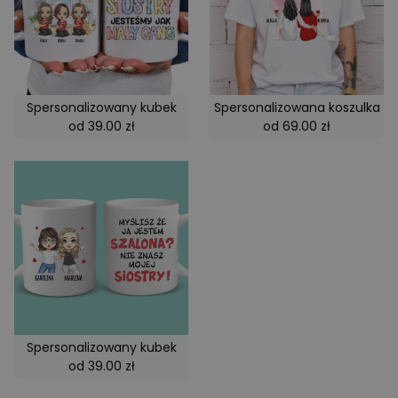
zachowania
odwiedzając
i pomiar
wydajności
strony.
_ga
1 rok 1 miesiąc
Ta nazwa pli
Google LLC
cookie jest
.emmano.pl
powiązana z
Spersonalizowany kubek
Spersonalizowana koszulka
Google
od 39.00 zł
od 69.00 zł
Universal
Analytics - co
stanowi isto
aktualizację
powszechnie
używanej usł
analitycznej
Google. Ten p
cookie służy
rozróżniania
unikalnych
użytkownik
poprzez
przypisanie
losowo
wygenerowa
liczby jako
identyfikator
Spersonalizowany kubek
klienta. Jest 
od 39.00 zł
uwzględnion
każdym żąda
strony w