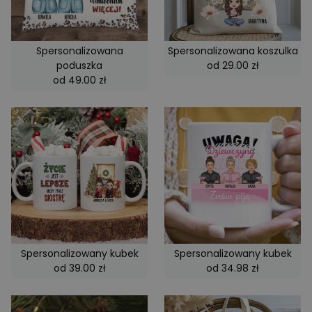
zgody
użytko
pliki co
to koni
aby ba
Spersonalizowana
Spersonalizowana koszulka
Cookie
Script
poduszka
od 29.00 zł
działał
od 49.00 zł
popraw
_tt_enable_cookie
.emmano.pl
1 rok
Ten pli
jest u
zapami
prefere
użytko
dotycz
korzyst
plików
stronie
interne
csrftoken
*.emmano.pl
1 rok
Ten pli
jest po
platfo
progra
Django
Spersonalizowany kubek
Spersonalizowany kubek
języka
Ma na 
od 39.00 zł
od 34.98 zł
pomóc 
witryn
określ
typem 