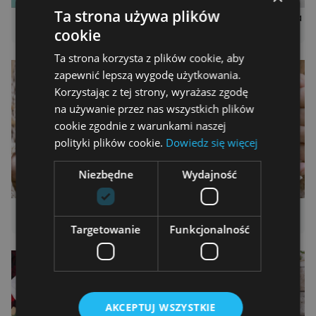
Ta strona używa plików
Spersonalizowana koszulka
Spersonalizowany kubek
od 79.00 zł
od 39.00 zł
cookie
Ta strona korzysta z plików cookie, aby
zapewnić lepszą wygodę użytkowania.
Korzystając z tej strony, wyrażasz zgodę
na używanie przez nas wszystkich plików
cookie zgodnie z warunkami naszej
polityki plików cookie.
Dowiedz się więcej
Niezbędne
Wydajność
Spersonalizowany kubek
Spersonalizowany kubek
od 39.00 zł
od 39.00 zł
Targetowanie
Funkcjonalność
AKCEPTUJ WSZYSTKIE