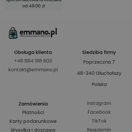
użytko
dotycz
od 49.00 zł
korzyst
plików
stronie
interne
csrftoken
*.emmano.pl
1 rok
Ten pli
jest po
platfo
progra
Django
języka
Obsługa klienta
Siedziba firmy
Ma na 
pomóc 
+48 884 168 803
Poprzeczna 7
witryn
określ
kontakt@emmano.pl
typem 
48-340 Głuchołazy
oprog
na for
Polska
intern
Instagram
Zamówienia
Facebook
Płatności
Provider
/
Okres
TikTok
Karty podarunkowe
Nazwa
Opis
Domena
przechowywania
Regulamin
Wysyłka i dostawa