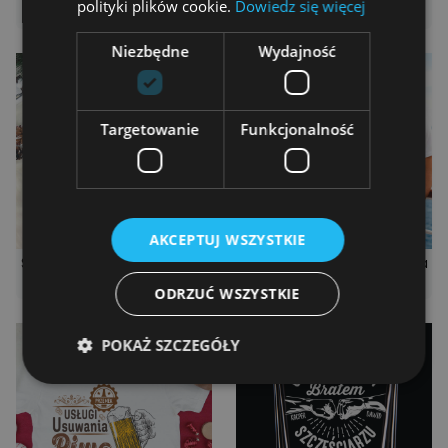
polityki plików cookie.
Dowiedz się więcej
od 59.00 zł
od 34.98 zł
Niezbędne
Wydajność
Targetowanie
Funkcjonalność
AKCEPTUJ WSZYSTKIE
Spersonalizowana koszulka
Spersonalizowana koszulka
od 59.00 zł
od 69.00 zł
ODRZUĆ WSZYSTKIE
POKAŻ SZCZEGÓŁY
Niezbędne
Wydajność
Targetowanie