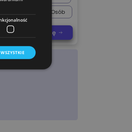
9 Osób
10 Osób
nkcjonalność
nij swoją koszulkę
 WSZYSTKIE
owanie użytkownika i
j.
rogramistyczną
chronić witrynę
ia na formularze