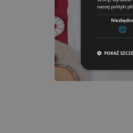
naszej polityki p
Niezbędn
POKAŻ SZCZ
Niezbędne pliki cook
zarządzanie kontem. 
Nazwa
csrftoken