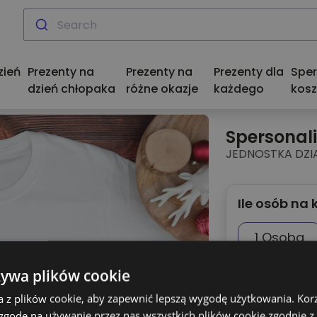
zień
Prezenty na
Prezenty na
Prezenty dla
Spe
dzień chłopaka
różne okazje
każdego
kosz
Spersonal
JEDNOSTKA DZI
Ile osób na 
1 Osoba
3 Osoby
żywa plików cookie
a z plików cookie, aby zapewnić lepszą wygodę użytkowania. Korzy
5 Osób
 zgodę na używanie przez nas wszystkich plików cookie zgodnie 