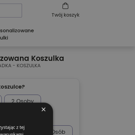
Twój koszyk
rsonalizowane
ulki
izowana Koszulka
ADKA - KOSZULKA
koszulce?
2 Osoby
×
4 Osoby
stając z tej
6 Osób
7 Osób
z warunkami