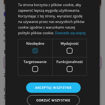
Ta strona korzysta z plików cookie, aby
zapewnić lepszą wygodę użytkowania.
4.8
Nowe
Korzystając z tej strony, wyrażasz zgodę
na używanie przez nas wszystkich plików
Spersonalizowany Kubek
cookie zgodnie z warunkami naszej
WSZYTKO CZEGO POTRZEBUJĘ
polityki plików cookie.
Dowiedz się więcej
OD 39.00 ZŁ
NAJNIŻSZA CENA Z 30 DNI PRZED OBNIŻKĄ: 59.00 ZŁ
Niezbędne
Wydajność
1. Dodaj zdjęcie
Targetowanie
Funkcjonalność
📸 Wybierz zdjęcie
2. Wpisz imię Kobiety
AKCEPTUJ WSZYSTKIE
(
Maksymalnie
10
Liter
)
3. Wpisz imię Mężczyzny
ODRZUĆ WSZYSTKIE