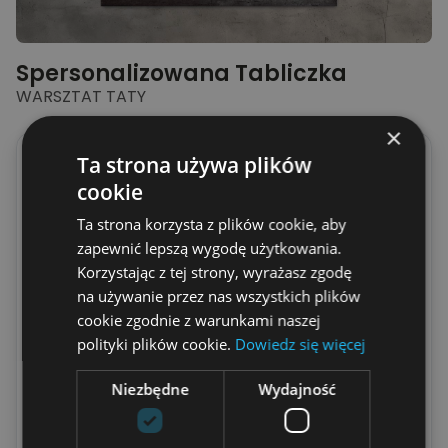
Spersonalizowana Tabliczka
WARSZTAT TATY
×
Wpisz imię Taty
Ta strona używa plików
cookie
(
Maksymalnie
15
Liter
)
Ta strona korzysta z plików cookie, aby
Wybierz włosy
zapewnić lepszą wygodę użytkowania.
Korzystając z tej strony, wyrażasz zgodę
na używanie przez nas wszystkich plików
cookie zgodnie z warunkami naszej
polityki plików cookie.
Dowiedz się więcej
Niezbędne
Wydajność