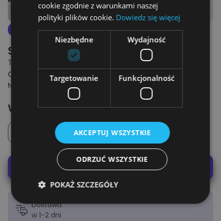
cookie zgodnie z warunkami naszej
polityki plików cookie.
Dowiedz się więcej
4.8
Nowe
Niezbędne
Wydajność
Spersonalizowany Kubek
TWOIM PREZENTEM - KUBEK
OD 39.00 ZŁ
Targetowanie
Funkcjonalność
NAJNIŻSZA CENA Z 30 DNI PRZED OBNIŻKĄ: 59.00 ZŁ
Wybierz opcje
Chłopiec
Dziewczynka
AKCEPTUJ WSZYSTKIE
ODRZUĆ WSZYSTKIE
Podglądnij swój kubek
POKAŻ SZCZEGÓŁY
Dostawa
w 1-2 dni