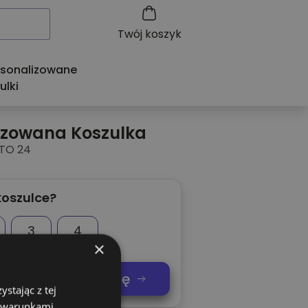
Twój koszyk
rsonalizowane
ulki
izowana Koszulka
TO 24
koszulce?
3
4
×
nij swoją koszulkę
stając z tej
z warunkami