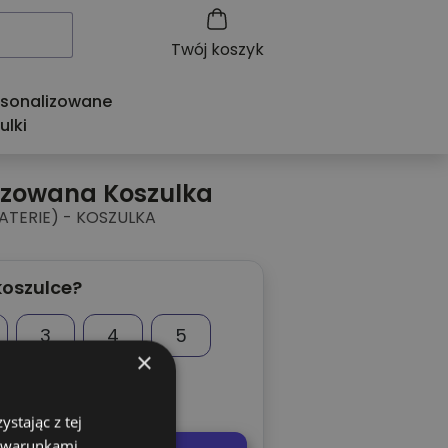
Twój koszyk
rsonalizowane
ulki
izowana Koszulka
BATERIE) - KOSZULKA
koszulce?
3
4
5
×
stając z tej
z warunkami