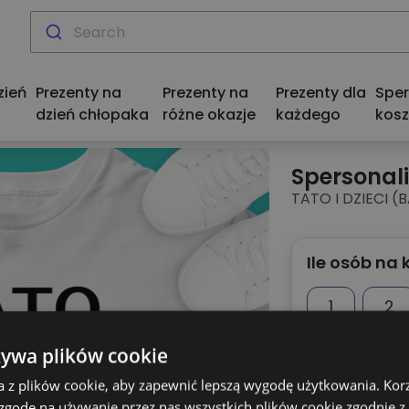
zień
Prezenty na
Prezenty na
Prezenty dla
Spe
dzień chłopaka
różne okazje
każdego
kosz
Spersonal
TATO I DZIECI (
Ile osób na 
1
2
6
7
żywa plików cookie
a z plików cookie, aby zapewnić lepszą wygodę użytkowania. Korzy
 zgodę na używanie przez nas wszystkich plików cookie zgodnie 