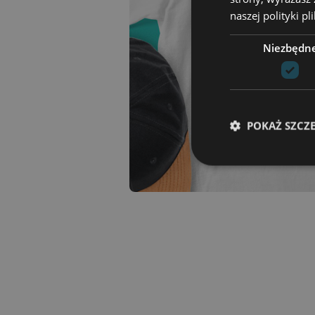
naszej polityki p
Niezbędn
POKAŻ SZCZ
Niezbędne pliki cook
zarządzanie kontem. 
Nazwa
csrftoken