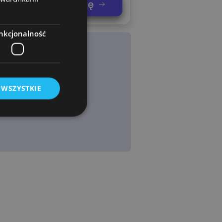
nij swoją koszulkę
nkcjonalność
 WSZYSTKIE
owanie użytkownika i
j.
rogramistyczną
chronić witrynę
ia na formularze