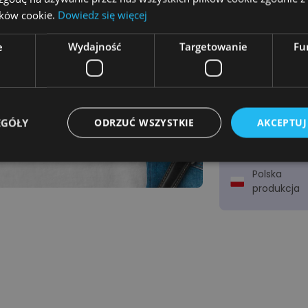
Podgląd
lików cookie.
Dowiedz się więcej
e
Wydajność
Targetowanie
Fu
Wysyłka
w 2-3
dni!
EGÓŁY
ODRZUĆ WSZYSTKIE
AKCEPTUJ
Zamów za
pobraniem
Polska
produkcja
Niezbędne
Wydajność
Targetowanie
Funkcjonalność
ie umożliwiają korzystanie z podstawowych funkcji strony internetowej, takich jak log
Bez niezbędnych plików cookie nie można prawidłowo korzystać ze strony internetowe
Provider
/
Okres
Opis
Domena
przechowywania
emmano.pl
12 miesięcy 4 dni
Ten plik cookie jest powiązany z platformą p
Django dla języka Python. Ma na celu pomóc 
przed określonym typem ataku oprogramowan
internetowe.