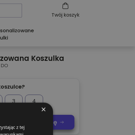
Twój koszyk
rsonalizowane
ulki
izowana Koszulka
 DO
koszulce?
3
4
×
nij swoją koszulkę
stając z tej
z warunkami