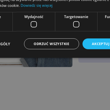
lików cookie.
Dowiedz się więcej
Wysyłka
w 2-3
e
Wydajność
Targetowanie
Fu
dni!
Zamów za
pobraniem
EGÓŁY
ODRZUĆ WSZYSTKIE
AKCEPTUJ
Polska
produkcja
Niezbędne
Wydajność
Targetowanie
Funkcjonalność
ie umożliwiają korzystanie z podstawowych funkcji strony internetowej, takich jak log
Bez niezbędnych plików cookie nie można prawidłowo korzystać ze strony internetowe
Provider
/
Okres
Opis
Domena
przechowywania
emmano.pl
12 miesięcy 4 dni
Ten plik cookie jest powiązany z platformą p
Django dla języka Python. Ma na celu pomóc 
przed określonym typem ataku oprogramowan
internetowe.