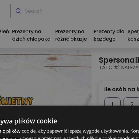
zień
Prezenty na
Prezenty na
Prezenty dla
Spe
dzień chłopaka
różne okazje
każdego
kosz
Spersonal
TATO #1 NALEŻY
Ile osób na 
1
2
żywa plików cookie
Podgląd
a z plików cookie, aby zapewnić lepszą wygodę użytkowania. Korzy
 zgodę na używanie przez nas wszystkich plików cookie zgodnie 