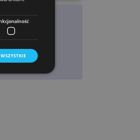
nkcjonalność
 WSZYSTKIE
owanie użytkownika i
j.
rogramistyczną
chronić witrynę
ia na formularze