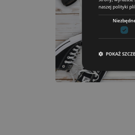
naszej polityki p
Niezbędn
POKAŻ SZCZ
Niezbędne pliki cook
zarządzanie kontem. 
Nazwa
csrftoken