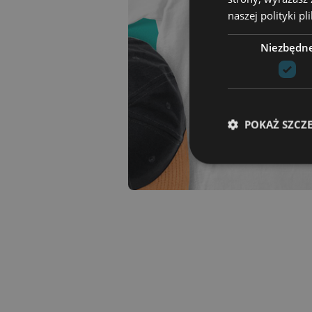
naszej polityki p
Niezbędn
POKAŻ SZCZ
Niezbędne pliki cook
zarządzanie kontem. 
Nazwa
csrftoken