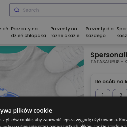
zień
Prezenty na
Prezenty na
Prezenty dla
Spe
dzień chłopaka
różne okazje
każdego
kosz
Spersonal
TATASAURUS - 
Ile osób na 
1
2
6
żywa plików cookie
a z plików cookie, aby zapewnić lepszą wygodę użytkowania. Korzy
 zgodę na używanie przez nas wszystkich plików cookie zgodnie 