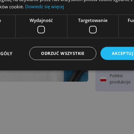
Podgląd
lików cookie.
Dowiedz się więcej
e
Wydajność
Targetowanie
Fu
Wysyłka
w 2-3
dni!
EGÓŁY
ODRZUĆ WSZYSTKIE
AKCEPTUJ
Zamów za
pobraniem
Polska
produkcja
Niezbędne
Wydajność
Targetowanie
Funkcjonalność
ie umożliwiają korzystanie z podstawowych funkcji strony internetowej, takich jak log
Bez niezbędnych plików cookie nie można prawidłowo korzystać ze strony internetowe
Provider
/
Okres
Opis
Domena
przechowywania
emmano.pl
12 miesięcy 4 dni
Ten plik cookie jest powiązany z platformą p
Django dla języka Python. Ma na celu pomóc 
przed określonym typem ataku oprogramowan
internetowe.