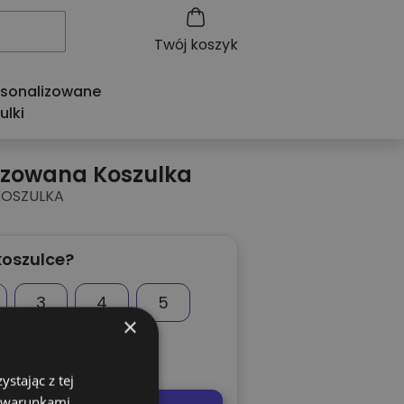
Twój koszyk
rsonalizowane
ulki
izowana Koszulka
KOSZULKA
koszulce?
3
4
5
×
stając z tej
z warunkami