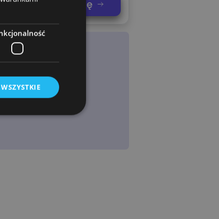
nij swoją koszulkę
nkcjonalność
 WSZYSTKIE
owanie użytkownika i
j.
rogramistyczną
chronić witrynę
ia na formularze