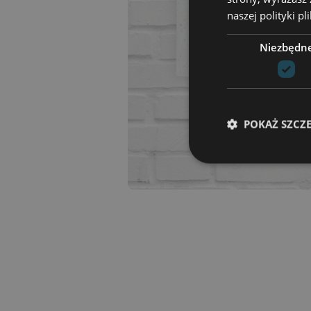
naszej polityki p
Niezbędn
POKAŻ SZCZ
Niezbędne pliki cook
zarządzanie kontem. 
Nazwa
csrftoken