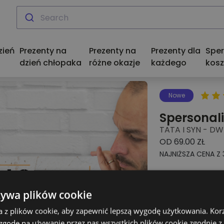
zień
Prezenty na
Prezenty na
Prezenty dla
Spe
dzień chłopaka
różne okazje
każdego
kosz
Nowe
Spersonal
TATA I SYN - D
OD 69.00 ZŁ
NAJNIŻSZA CENA Z 3
1. Wpisz imi
żywa plików cookie
a z plików cookie, aby zapewnić lepszą wygodę użytkowania. Korzy
(
Maksymalnie
15
 zgodę na używanie przez nas wszystkich plików cookie zgodnie 