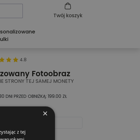
Twój koszyk
rsonalizowane
ulki
4.8
izowany Fotoobraz
WIE STRONY TEJ SAMEJ MONETY
0 DNI PRZED OBNIŻKĄ: 199.00 ZŁ
×
ę syna
stając z tej
Liter
)
z warunkami