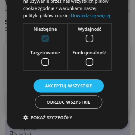
na używanie przez nas wszystkich plików
cookie zgodnie z warunkami naszej
polityki plików cookie.
Dowiedz się więcej
Spersonalizowana Koszulka
SUPER TATA - CZARNA KOSZULKA
Niezbędne
Wydajność
Wybierz ile dzieci na koszulce?
Targetowanie
Funkcjonalność
1
2
3
4
5
6
7
8
AKCEPTUJ WSZYSTKIE
Podglądnij swoją koszulkę
ODRZUĆ WSZYSTKIE
POKAŻ SZCZEGÓŁY
Wysyłka
w 2-3