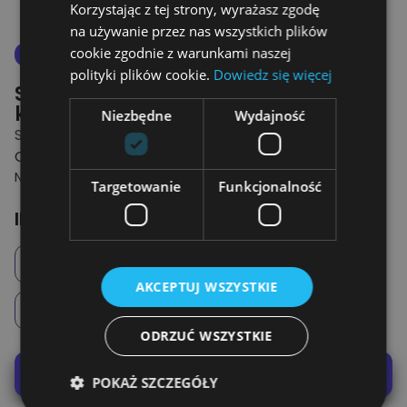
Korzystając z tej strony, wyrażasz zgodę
na używanie przez nas wszystkich plików
cookie zgodnie z warunkami naszej
4.8
Nowe
polityki plików cookie.
Dowiedz się więcej
Spersonalizowana bluza z
kapturem
Niezbędne
Wydajność
SUPER MAMA - CZARNA BLUZA ROZPINANA
OD 139.95 ZŁ
NAJNIŻSZA CENA Z 30 DNI PRZED OBNIŻKĄ: 229.00 ZŁ
Targetowanie
Funkcjonalność
Ile dzieci na bluzie?
1 Dziecko
2 Dzieci
3 Dzieci
AKCEPTUJ WSZYSTKIE
4 Dzieci
5 Dzieci
6 Dzieci
ODRZUĆ WSZYSTKIE
Podglądnij swoją bluze
POKAŻ SZCZEGÓŁY