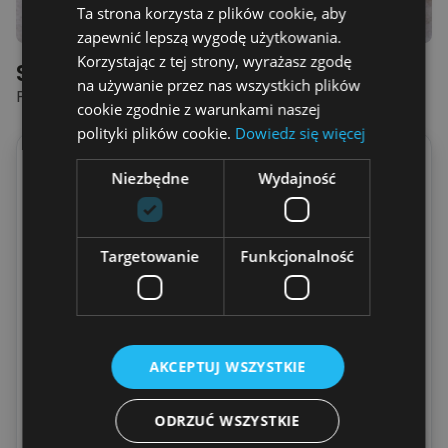
Ta strona korzysta z plików cookie, aby
zapewnić lepszą wygodę użytkowania.
Korzystając z tej strony, wyrażasz zgodę
Spersonalizowana Poduszka
na używanie przez nas wszystkich plików
PRZYTUL JĄ ... - PODUSZKA
cookie zgodnie z warunkami naszej
polityki plików cookie.
Dowiedz się więcej
Dla kogo prezent
Niezbędne
Wydajność
Dla Niej
Dla Niego
Wpisz imię
Targetowanie
Funkcjonalność
(
Maksymalnie
15
Liter
)
Wpisz imię
AKCEPTUJ WSZYSTKIE
(
Maksymalnie
15
Liter
)
ODRZUĆ WSZYSTKIE