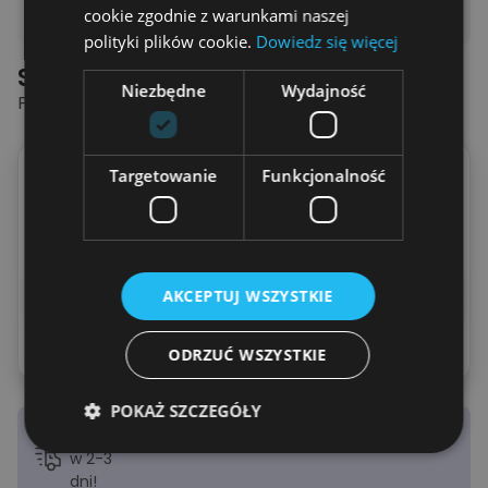
cookie zgodnie z warunkami naszej
polityki plików cookie.
Dowiedz się więcej
Spersonalizowana Koszulka
Niezbędne
Wydajność
POTWORNIE FAJNY CHŁOPAK
Wpisz imię
Targetowanie
Funkcjonalność
(
Maksymalnie
100
Liter
)
Podglądnij swoją koszulkę
AKCEPTUJ WSZYSTKIE
ODRZUĆ WSZYSTKIE
POKAŻ SZCZEGÓŁY
Wysyłka
w 2-3
dni!