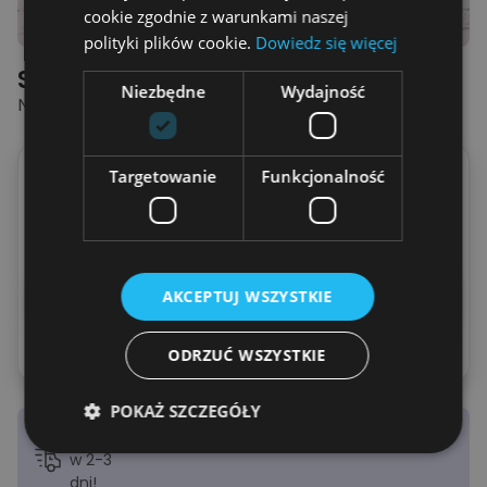
cookie zgodnie z warunkami naszej
polityki plików cookie.
Dowiedz się więcej
Spersonalizowana Koszulka
Niezbędne
Wydajność
NAJLEPSZA PSIA MAMA - JESIEŃ
Wpisz imię psa
Targetowanie
Funkcjonalność
(
Maksymalnie
15
Liter
)
Podglądnij swoją koszulkę
AKCEPTUJ WSZYSTKIE
ODRZUĆ WSZYSTKIE
POKAŻ SZCZEGÓŁY
Wysyłka
w 2-3
dni!