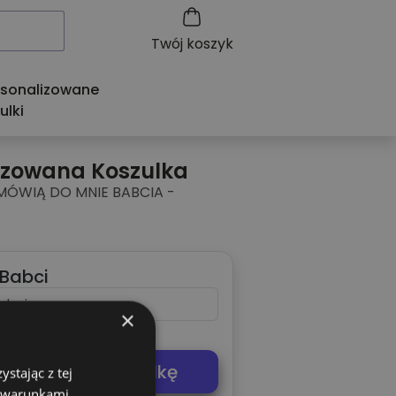
Twój koszyk
rsonalizowane
ulki
izowana Koszulka
MÓWIĄ DO MNIE BABCIA -
 Babci
×
0
Liter
)
dnij swoją koszulkę
stając z tej
z warunkami