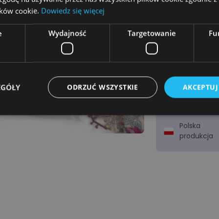
lików cookie.
Dowiedz się więcej
e
Wydajność
Targetowanie
Fu
Wysyłka
w 2-3
dni!
EGÓŁY
ODRZUĆ WSZYSTKIE
AKCEPTUJ
Zamów za
pobraniem
Polska
produkcja
Niezbędne
Wydajność
Targetowanie
Funkcjonalność
ie umożliwiają korzystanie z podstawowych funkcji strony internetowej, takich jak log
Bez niezbędnych plików cookie nie można prawidłowo korzystać ze strony internetowe
Provider
/
Okres
Opis
Domena
przechowywania
emmano.pl
12 miesięcy 4 dni
Ten plik cookie jest powiązany z platformą p
Django dla języka Python. Ma na celu pomóc 
przed określonym typem ataku oprogramowan
internetowe.