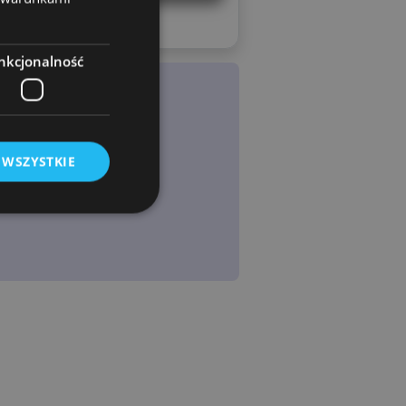
nkcjonalność
 WSZYSTKIE
owanie użytkownika i
j.
rogramistyczną
chronić witrynę
ia na formularze