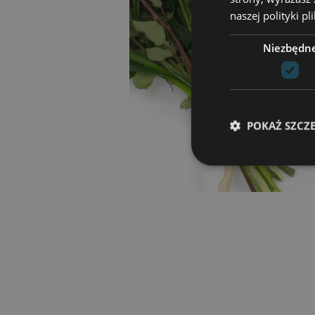
naszej polityki p
Niezbędn
POKAŻ SZCZ
Niezbędne pliki cook
zarządzanie kontem. 
Nazwa
csrftoken