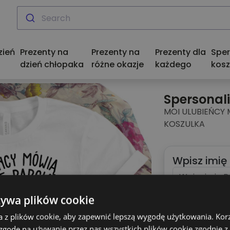
zień
Prezenty na
Prezenty na
Prezenty dla
Spe
dzień chłopaka
różne okazje
każdego
kosz
Spersonal
MOI ULUBIEŃCY 
KOSZULKA
Wpisz imię
(
Maksymalnie
1
żywa plików cookie
Podglą
a z plików cookie, aby zapewnić lepszą wygodę użytkowania. Korzy
 zgodę na używanie przez nas wszystkich plików cookie zgodnie 