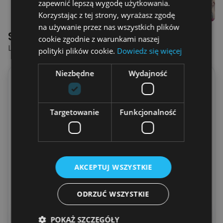
zapewnić lepszą wygodę użytkowania.
Korzystając z tej strony, wyrażasz zgodę
na używanie przez nas wszystkich plików
Spersonalizowana Koszulka
cookie zgodnie z warunkami naszej
LETNI BABSKI WYPAD - KOSZULKA
polityki plików cookie.
Dowiedz się więcej
Niezbędne
Wydajność
Ile osób na koszulce?
Ty + 1 Przyjaciółka
Targetowanie
Funkcjonalność
Ty + 2 Przyjaciółki
Ty + 3 Przyjaciółki
AKCEPTUJ WSZYSTKIE
Ty + 4 Przyjaciółki
ODRZUĆ WSZYSTKIE
Podglądnij swoją koszulkę
POKAŻ SZCZEGÓŁY