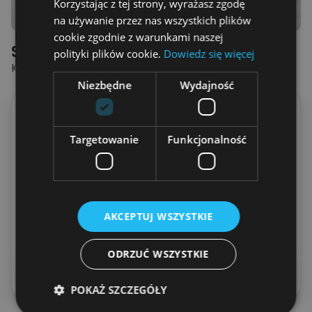
Korzystając z tej strony, wyrażasz zgodę
na używanie przez nas wszystkich plików
cookie zgodnie z warunkami naszej
Spersonalizowana Tabliczka
polityki plików cookie.
Dowiedz się więcej
KOCHANY TATUSIU - AKRYL
Niezbędne
Wydajność
Ile osób na tabliczce?
Targetowanie
Funkcjonalność
Tato + 1 Dziecko
Tato + 2 Dzieci
Tato + 3 Dzieci
Tato + 4 Dzieci
AKCEPTUJ WSZYSTKIE
Tato + 5 Dzieci
ODRZUĆ WSZYSTKIE
Podglądnij swoją tabliczkę
POKAŻ SZCZEGÓŁY