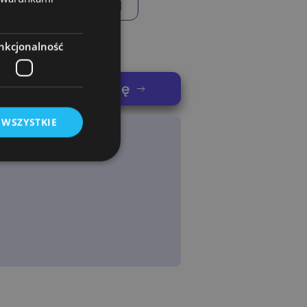
9
10
11
nkcjonalność
nij swoją koszulkę
 WSZYSTKIE
owanie użytkownika i
j.
rogramistyczną
chronić witrynę
ia na formularze