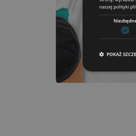
naszej polityki p
Niezbędn
POKAŻ SZCZ
Niezbędne pliki cook
zarządzanie kontem. 
Nazwa
csrftoken