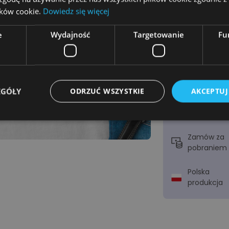
7
8
lików cookie.
Dowiedz się więcej
12
e
Wydajność
Targetowanie
Fu
Podgląd
EGÓŁY
ODRZUĆ WSZYSTKIE
AKCEPTUJ
Dostawa
w 1-2 dni
Zamów za
Niezbędne
Wydajność
Targetowanie
Funkcjonalność
pobraniem
ie umożliwiają korzystanie z podstawowych funkcji strony internetowej, takich jak log
Bez niezbędnych plików cookie nie można prawidłowo korzystać ze strony internetowe
Polska
produkcja
Provider
/
Okres
Opis
Domena
przechowywania
emmano.pl
12 miesięcy 4 dni
Ten plik cookie jest powiązany z platformą p
Django dla języka Python. Ma na celu pomóc 
przed określonym typem ataku oprogramowan
internetowe.