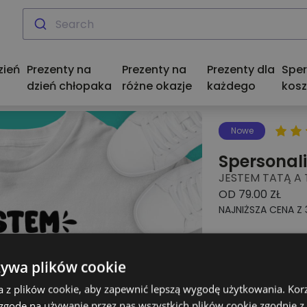
zień
Prezenty na
Prezenty na
Prezenty dla
Spe
dzień chłopaka
różne okazje
każdego
kosz
Nowe
Spersonal
JESTEM TATĄ A
OD 79.00 ZŁ
NAJNIŻSZA CENA Z 
Ile osób na k
żywa plików cookie
1
2
a z plików cookie, aby zapewnić lepszą wygodę użytkowania. Korzy
 zgodę na używanie przez nas wszystkich plików cookie zgodnie 