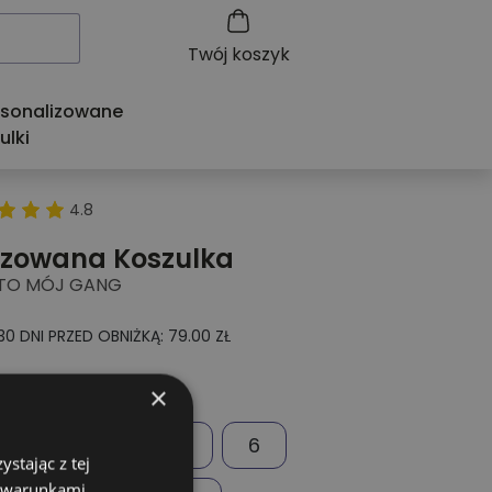
Twój koszyk
rsonalizowane
ulki
4.8
izowana Koszulka
 TO MÓJ GANG
30 DNI PRZED OBNIŻKĄ: 79.00 ZŁ
oszulce?
×
3
4
5
6
stając z tej
z warunkami