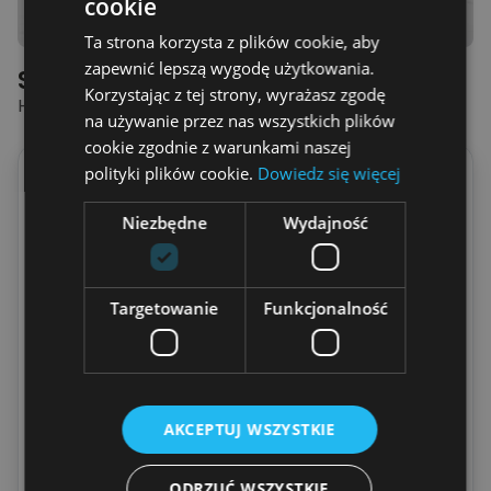
cookie
Ta strona korzysta z plików cookie, aby
zapewnić lepszą wygodę użytkowania.
Spersonalizowana Tabliczka
Korzystając z tej strony, wyrażasz zgodę
HISTORIE MIŁOSNE
na używanie przez nas wszystkich plików
cookie zgodnie z warunkami naszej
Kobieta
polityki plików cookie.
Dowiedz się więcej
Wpisz imię
Niezbędne
Wydajność
(
Maksymalnie
10
Liter
)
Wybierz włosy
Targetowanie
Funkcjonalność
AKCEPTUJ WSZYSTKIE
ODRZUĆ WSZYSTKIE