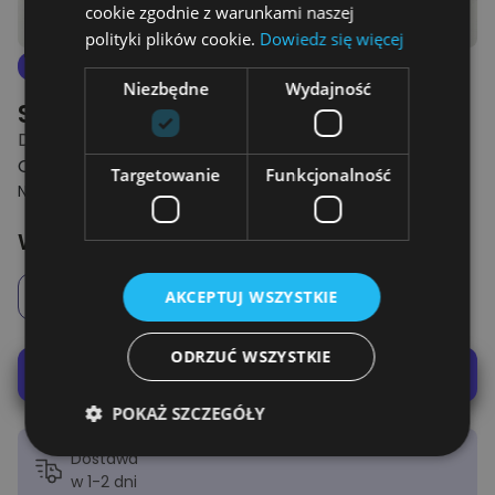
cookie zgodnie z warunkami naszej
polityki plików cookie.
Dowiedz się więcej
4.8
Nowe
Niezbędne
Wydajność
Spersonalizowana Koszulka
DRUŻYNA TATY - KOSZULKA CZARNA
OD 69.00 ZŁ
Targetowanie
Funkcjonalność
NAJNIŻSZA CENA Z 30 DNI PRZED OBNIŻKĄ: 79.00 ZŁ
Wybierz ile dzieci na koszulce?
1
2
3
4
5
6
AKCEPTUJ WSZYSTKIE
ODRZUĆ WSZYSTKIE
Podglądnij swoją koszulkę
POKAŻ SZCZEGÓŁY
Dostawa
w 1-2 dni