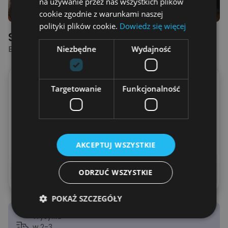
na używanie przez nas wszystkich plików
cookie zgodnie z warunkami naszej
polityki plików cookie.
Dowiedz się więcej
Spersonalizowana Koszulka
BOMBOWY TATA - KOSZULKA
Niezbędne
Wydajność
Ile dzieci na koszulce?
Targetowanie
Funkcjonalność
1 Dziecko
2 Dzieci
3 Dzieci
4 Dzieci
5 Dzieci
AKCEPTUJ WSZYSTKIE
Podglądnij swoją koszulkę
ODRZUĆ WSZYSTKIE
POKAŻ SZCZEGÓŁY
Wysyłka
w 2-3